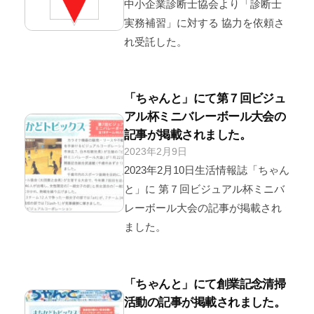
V
件
中小企業診断士協会より「診断士
i
の
実務補習」に対する 協力を依頼さ
s
コ
れ受託した。
u
メ
a
ン
l
ト
「ちゃんと」にて第７回ビジュ
-
アル杯ミニバレーボール大会の
U
記事が掲載されました。
s
e
2023年2月9日
b
/
r
y
0
2023年2月10日生活情報誌「ちゃん
v
件
と」に 第７回ビジュアル杯ミニバ
i
の
レーボール大会の記事が掲載され
s
コ
ました。
u
メ
a
ン
l
ト
「ちゃんと」にて創業記念清掃
2
活動の記事が掲載されました。
0