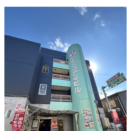
ジ
送
り