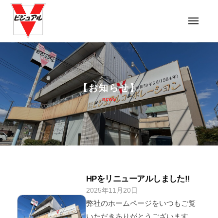
ビ
コ
ジ
ン
ュ
メ
ニ
テ
ア
ュ
ー
ン
ル
ビ
コ
ツ
ジ
ー
へ
ュ
ポ
ス
【お知らせ】
ア
レ
キ
news
ル
ー
ッ
コ
シ
プ
ョ
ー
ン
ポ
レ
ー
HPをリニューアルしました!!
シ
2025年11月20日
b
ョ
y
弊社のホームページをいつもご覧
ン
v
いただきありがとうございます。