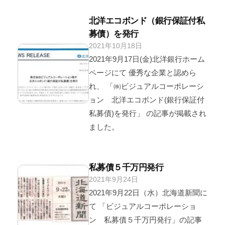
2
4
北洋エコボンド（銀行保証付私
y
募債）を発行
2021年10月18日
b
/
y
0
2021年9月17日(金)北洋銀行ホーム
v
件
ページにて 優秀な企業と認めら
i
の
れ、 「㈱ビジュアルコーポレーシ
s
コ
ョン 北洋エコボンド(銀行保証付
u
メ
私募債)を発行」 の記事が掲載され
a
ン
ました。
l
ト
2
0
私募債５千万円発行
2
4
2021年9月24日
b
/
y
y
0
2021年9月22日（水）北海道新聞に
v
件
て 「ビジュアルコーポレーショ
i
の
ン 私募債５千万円発行」の記事