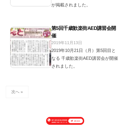
s
コ
が掲載されました。
u
メ
a
ン
l
ト
第5回千歳歓楽街AED講習会開
2
催
0
2019年11月13日
b
/
2
y
0
2019年10月21日（月）第5回目と
4
v
件
y
なる 千歳歓楽街AED講習会が開催
i
の
されました。
s
コ
u
メ
a
ン
投
l
ト
次へ »
稿
2
の
0
2
ペ
4
ー
y