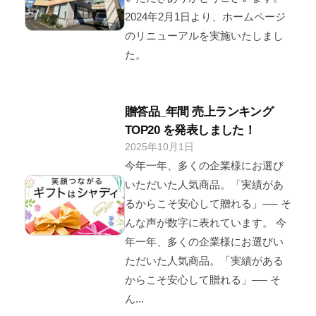
i
2024年2月1日より、ホームページ
s
のリニューアルを実施いたしまし
u
た。
a
l
2
贈答品_年間 売上ランキング
0
TOP20 を発表しました！
2
4
2025年10月1日
b
/
y
y
0
今年一年、多くの企業様にお選び
v
件
いただいた人気商品。「実績があ
i
の
るからこそ安心して贈れる」── そ
s
コ
んな声が数字に表れています。 今
u
メ
年一年、多くの企業様にお選びい
a
ン
ただいた人気商品。「実績がある
l
ト
からこそ安心して贈れる」── そ
2
ん...
0