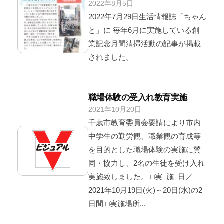
2022年8月5日
b
/
2
y
0
2022年7月29日生活情報誌「ちゃん
4
v
件
y
と」に 毎年6月に実施している創
i
の
業記念月間清掃活動の記事が掲載
s
コ
されました。
u
メ
a
ン
l
ト
職場体験の受入れ教育実施
2
2021年10月20日
b
/
0
y
0
千歳市教育委員会要請により市内
2
v
件
4
中学生の勤労観、職業観の育成等
i
の
y
を目的とした職場体験の実施に賛
s
コ
同・協力し、2名の生徒を受け入れ
u
メ
実施致しました。 □実 施 日／
a
ン
2021年10月19日(火)～20日(水)の2
l
ト
日間 □実施場所...
2
0