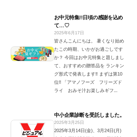
2
4
y
お中元特集!!日頃の感謝を込め
て…♡
2025年6月17日
b
/
y
0
皆さんこんにちは。 暑くなり始め
V
件
たこの時期、いかがお過ごしです
i
の
か？ 今回はお中元特集と題しまし
s
コ
て、おすすめの贈答品を ランキン
u
メ
グ形式で発表します‼ まずは第10
a
ン
位!! 「アマノフーズ フリーズド
l
ト
ライ おみそ汁お楽しみギフ...
-
U
s
e
中小企業診断を受託しました。
r
2025年3月25日
b
/
y
0
2025年3月14日(金)、3月24日(月)