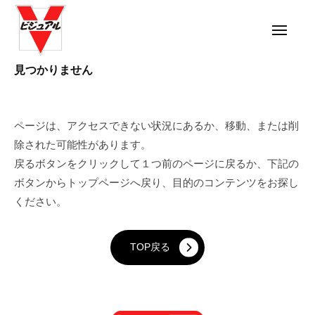
ビ
コ
ジ
ン
ュ
メ
ニ
テ
ア
ュ
ー
ン
ル
ビ
見つかりません
コ
ツ
ジ
ー
へ
ュ
ポ
ス
ページは、アクセスできない状況にあるか、移動、または削
ア
レ
キ
除された可能性があります。
ル
ー
ッ
戻るボタンをクリックして１つ前のページに戻るか、下記の
コ
シ
プ
ボタンからトップページへ戻り、目的のコンテンツをお探し
ョ
ー
ください。
ン
ポ
レ
ー
TOP戻る
シ
ョ
ン